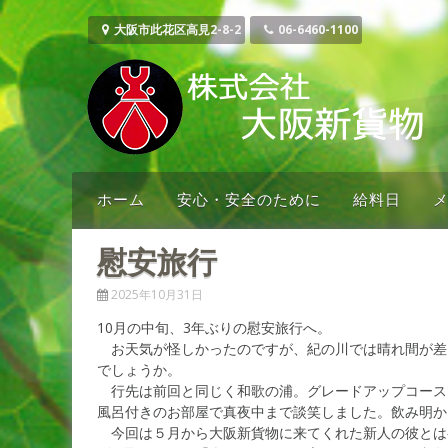
コ
ン
大阪市此花区高見2-8-2
06-6460-1100
テ
ン
ツ
へ
ス
キ
ッ
ホーム
安心・安全のために
給料日
プ
慰安旅行
2025年10月31日
10月の中旬、3年ぶりの慰安旅行へ。
お天気が怪しかったのですが、紀の川では晴れ間が差
でしょうか。
行先は前回と同じく和歌の浦。グレードアップコース
風呂付きのお部屋で真夜中まで談笑しました。飲み明か
今回は５月から大阪新貨物に来てくれた新人の彼とは