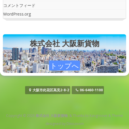
コメントフィード
WordPress.org
株式会社 大阪新貨物
大阪の物流革命
トップへ
大阪市此花区高見2-8-2
06-6460-1100
Copyright © 2026
株式会社 大阪新貨物
.
&
Thanks to
Kangroove
&
Theme
designed by
Dinozoom