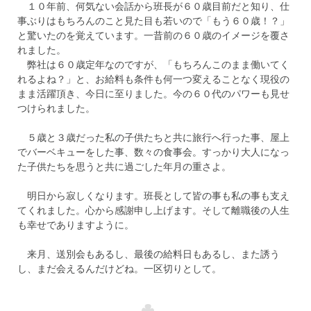
１０年前、何気ない会話から班長が６０歳目前だと知り、仕
事ぶりはもちろんのこと見た目も若いので「もう６０歳！？」
と驚いたのを覚えています。一昔前の６０歳のイメージを覆さ
れました。
弊社は６０歳定年なのですが、「もちろんこのまま働いてく
れるよね？」と、お給料も条件も何一つ変えることなく現役の
まま活躍頂き、今日に至りました。今の６０代のパワーも見せ
つけられました。
５歳と３歳だった私の子供たちと共に旅行へ行った事、屋上
でバーベキューをした事、数々の食事会。すっかり大人になっ
た子供たちを思うと共に過ごした年月の重さよ。
明日から寂しくなります。班長として皆の事も私の事も支え
てくれました。心から感謝申し上げます。そして離職後の人生
も幸せでありますように。
来月、送別会もあるし、最後の給料日もあるし、また誘う
し、まだ会えるんだけどね。一区切りとして。