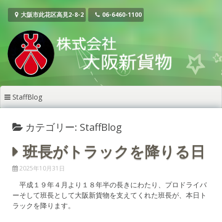
コ
ン
大阪市此花区高見2-8-2
06-6460-1100
テ
ン
ツ
へ
ス
キ
ッ
StaffBlog
プ
カテゴリー: StaffBlog
班長がトラックを降りる日
2025年10月31日
平成１９年４月より１８年半の長きにわたり、プロドライバ
ーそして班長として大阪新貨物を支えてくれた班長が、本日ト
ラックを降ります。