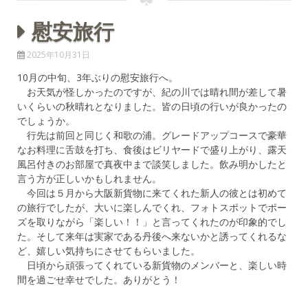
慰安旅行
2025年10月31日
10月の中旬、3年ぶりの慰安旅行へ。
お天気が怪しかったのですが、紀の川では晴れ間が差して暑
いくらいの秋晴れとなりました。皆の日頃の行いが良かったの
でしょうか。
行先は前回と同じく和歌の浦。グレードアップコースで豪華
なお料理に舌鼓を打ち、食後はビリヤードで盛り上がり、露天
風呂付きのお部屋で真夜中まで談笑しました。飲み明かしたと
言う方が正しいかもしれません。
今回は５月から大阪新貨物に来てくれた新人の彼とは初めて
の旅行でしたが、大いに楽しんでくれ、フォトスポットでポー
ズを取りながら「楽しい！！」と言ってくれたのが印象的でし
た。そして来年は実家である丹後へ来ないかと誘ってくれるな
ど、嬉しい気持ちにさせてもらいました。
日頃から頑張ってくれている新貨物のメンバーと、楽しい時
間を過ごせ幸せでした。ありがとう！