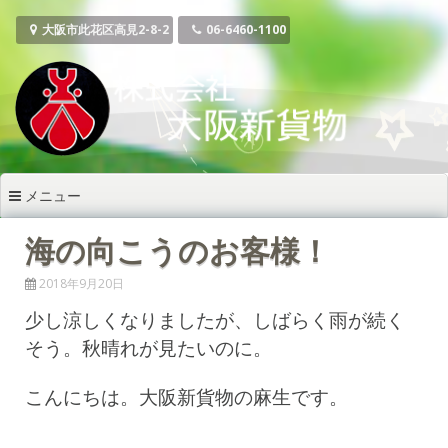
コ
ン
大阪市此花区高見2-8-2
06-6460-1100
テ
ン
ツ
へ
ス
キ
ッ
メニュー
プ
海の向こうのお客様！
2018年9月20日
少し涼しくなりましたが、しばらく雨が続く
そう。秋晴れが見たいのに。
こんにちは。大阪新貨物の麻生です。