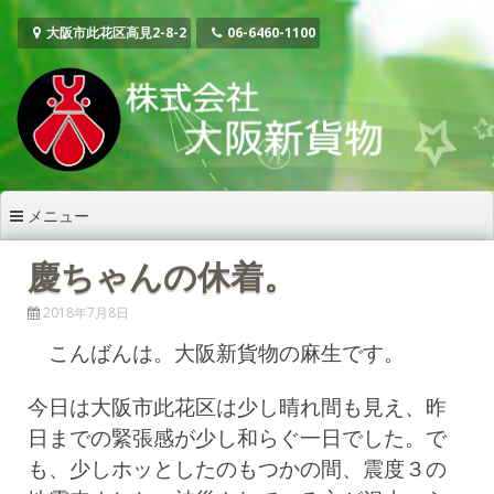
コ
ン
大阪市此花区高見2-8-2
06-6460-1100
テ
ン
ツ
へ
ス
キ
ッ
メニュー
プ
慶ちゃんの休着。
2018年7月8日
こんばんは。大阪新貨物の麻生です。
今日は大阪市此花区は少し晴れ間も見え、昨
日までの緊張感が少し和らぐ一日でした。で
も、少しホッとしたのもつかの間、震度３の